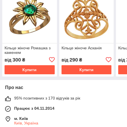
Кільце жіноче Ромашка з
Кільце жіноче Асканія
Кіль
каменем
300
290
від
₴
від
₴
від
Купити
Купити
Про нас
95% позитивних з 170 відгуків за рік
Працює з 04.11.2014
м. Київ
Київ, Україна