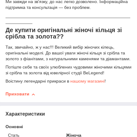
Ми завжди на зв'язку, до нас легко дозволено. Інформаційна
підтримка та консультація — без проблем.
___________________________________________________
___________
Де купити оригінальні жіночі кільця зі
срібла та золота??
Так, звичайно, ж у нас!!! Великий вибір жіночих кілець,
оригінальні моделі. До вашої уваги жіночі кільця зі срібла та
золото з фіанітами, з натуральними каменями та діамантами.
Потіште себе та своїх улюблених чудовими жіночими кільцями
зі срібла та золота від ювелірної студії BeLegend!
Воістину легендарні прикраси в
нашому магазині
!
Приховати
Характеристики
Основні
Стать
Жіноча