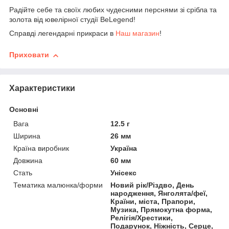
Радійте себе та своїх любих чудесними перснями зі срібла та
золота від ювелірної студії BeLegend!
Справді легендарні прикраси в
Наш магазин
!
Приховати
Характеристики
Основні
Вага
12.5 г
Ширина
26 мм
Країна виробник
Україна
Довжина
60 мм
Стать
Унісекс
Тематика малюнка/форми
Новий рік/Різдво, День
народження, Янголята/феї,
Країни, міста, Прапори,
Музика, Прямокутна форма,
Релігія/Хрестики,
Подарунок, Ніжність, Серце,