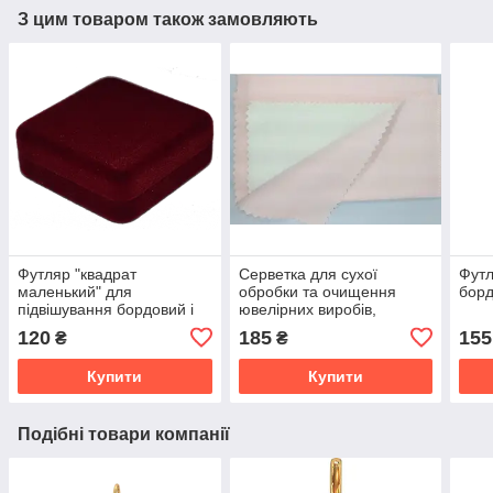
З цим товаром також замовляють
Футляр "квадрат
Серветка для сухої
Футл
маленький" для
обробки та очищення
борд
підвішування бордовий і
ювелірних виробів,
бірюзовий
двошарова, м'яка
120
185
155
₴
₴
Купити
Купити
Подібні товари компанії