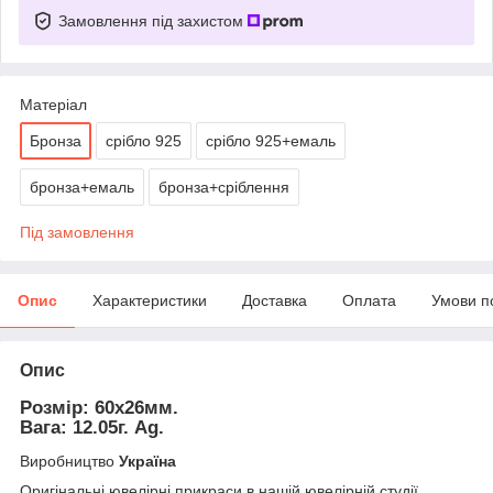
Замовлення під захистом
Матеріал
Бронза
срібло 925
срібло 925+емаль
бронза+емаль
бронза+сріблення
Під замовлення
Опис
Характеристики
Доставка
Оплата
Умови п
Опис
Розмір: 60х26мм.
Вага: 12.05г. Ag.
Виробництво
Україна
Оригінальні ювелірні прикраси в нашій ювелірній студії