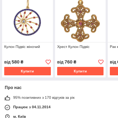
Кулон Підвіс жіночий
Хрест Кулон Підвіс
Рак 
580
760
від
₴
від
₴
від
Купити
Купити
Про нас
95% позитивних з 170 відгуків за рік
Працює з 04.11.2014
м. Київ