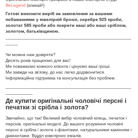
BeLegend
(кликай!)
Готові виконати виріб на замовлення за вашими
побажаннями у ювелірній бронзі, серебре 925 проби,
золотат 585 проби або покрити наші або ваші сріблом,
золотом, батьківщиною.
___________________________________________________
_____
Чи можна нам довіряти?
Десять років працюємо для вас!
Ми поважаємо кожного клієнта і цінуємо ваші гроші.
Ми завжди на зв'язку, до нас легко додзвонитися.
Інформаційна підтримка та консультація без проблем.
___________________________________________________
___________
Де купити оригінальні чоловічі персні і
печатки зі срібла і золота?
Звичайно, що так! Великий вибір чоловічий кілець, печаток і
перснів, оригінальні моделі. До вашого розуміння чоловічі
персні зі срібла і золота з фіанітами, натуральними камінням і
діамантами. Відділ ювелірних емалів.