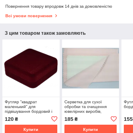
Повернення товару впродовж 14 днів за домовленістю
Всі умови повернення
З цим товаром також замовляють
Футляр "квадрат
Серветка для сухої
Футл
маленький" для
обробки та очищення
борд
підвішування бордовий і
ювелірних виробів,
бірюзовий
двошарова, м'яка
120
185
155
₴
₴
Купити
Купити