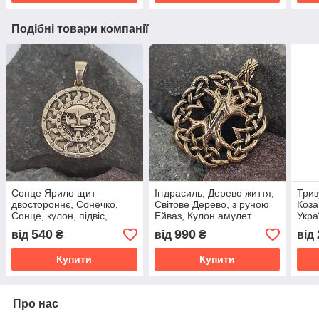
Подібні товари компанії
Сонце Ярило щит
Іггдрасиль, Дерево життя,
Триз
двостороннє, Сонечко,
Світове Дерево, з руною
Коза
Сонце, кулон, підвіс,
Ейваз, Кулон амулет
Укра
амулет, талісман
куло
540
990
від
₴
від
₴
від
Купити
Купити
Про нас