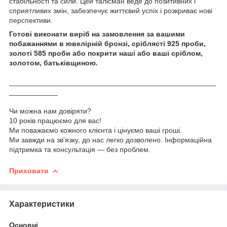
стабільності та сили. Цей талісман веде до позитивних і
сприятливих змін, забезпечує життєвий успіх і розкриває нові
перспективи.
Готові виконати виріб на замовлення за вашими
побажаннями в ювелірній бронзі, сріблясті 925 проби,
золоті 585 проби або покрити наші або ваші сріблом,
золотом, батьківщиною.
___________________________________________________
____________
Чи можна нам довіряти?
10 років працюємо для вас!
Ми поважаємо кожного клієнта і цінуємо ваші гроші.
Ми завжди на зв'язку, до нас легко дозволено. Інформаційна
підтримка та консультація — без проблем.
Приховати
Характеристики
Основні