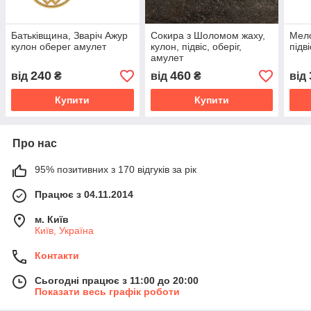
Батьківщина, Зваріч Ажур
Сокира з Шоломом жаху,
Мело
кулон оберег амулет
кулон, підвіс, оберіг,
підв
амулет
240
460
від
₴
від
₴
від
Купити
Купити
Про нас
95% позитивних з 170 відгуків за рік
Працює з 04.11.2014
м. Київ
Київ, Україна
Контакти
Сьогодні працює з 11:00 до 20:00
Показати весь графік роботи