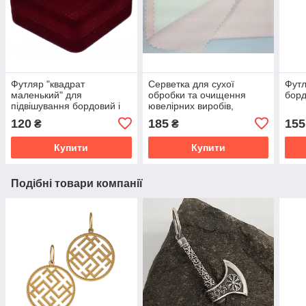
Футляр "квадрат
Серветка для сухої
Футл
маленький" для
обробки та очищення
борд
підвішування бордовий і
ювелірних виробів,
бірюзовий
двошарова, м'яка
120
185
155
₴
₴
Купити
Купити
Подібні товари компанії