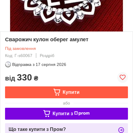
Сварожич кулон оберег амулет
Під замовлення
Код: Г-s60067
Роздріб
Відправка з
17 серпня 2026
330
від
₴
Купити
або
Купити з
Що таке купити з Пром?