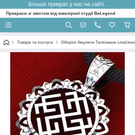
Більше прикрас у нас на сайті.
Прикраси зі змістом від ювелірної студії BeLegend
Товари та послуги
Оберіги Амулети Талісмани слов'янські