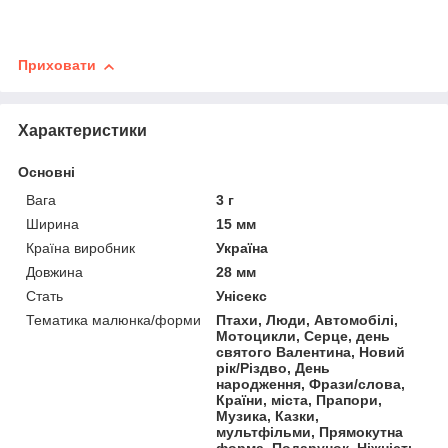
Приховати
Характеристики
Основні
Вага
3 г
Ширина
15 мм
Країна виробник
Україна
Довжина
28 мм
Стать
Унісекс
Тематика малюнка/форми
Птахи, Люди, Автомобілі,
Мотоцикли, Серце, день
святого Валентина, Новий
рік/Різдво, День
народження, Фрази/слова,
Країни, міста, Прапори,
Музика, Казки,
мультфільми, Прямокутна
форма, Подарунок, Ніжність,