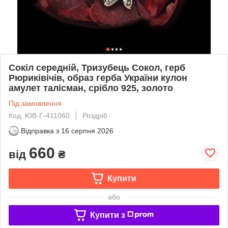
Сокіл середній, Тризубець Сокол, герб
Рюриківічів, образ герба України кулон
амулет талісман, срібло 925, золото
Під замовлення
Код: ЮВ-Г-411060
Роздріб
Відправка з
16 серпня 2026
660
від
₴
Купити
або
Купити з