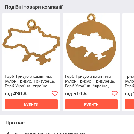
Подібні товари компанії
Герб Тризуб з камінням,
Герб Тризуб з камінням,
Триз
Кулон Тризуб, Тризубець,
Кулон Тризуб, Тризубець,
Куло
Герб України, Україна,
Герб України, Україна,
Герб
кулон, підвіска, амулет,
кулон, підвіска, амулет,
куло
430
510
від
₴
від
₴
від
талісман
талісман
талі
Купити
Купити
Про нас
95% позитивних з 170 відгуків за рік