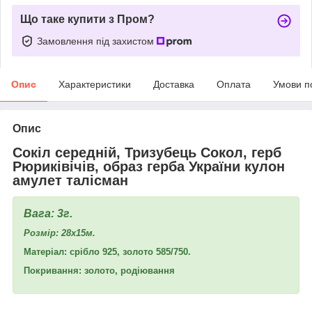
Що таке купити з Пром?
Замовлення під захистом
Опис
Характеристики
Доставка
Оплата
Умови п
Опис
Сокіл середній, Тризубець Сокол, герб
Рюриківічів, образ герба України кулон
амулет талісман
Вага: 3г.
Розмір: 28x15м.
Матеріал: срібло 925, золото 585/750.
Покривання: золото, родіювання