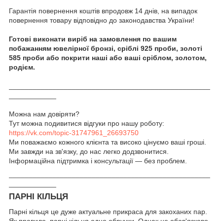
Гарантія повернення коштів впродовж 14 днів, на випадок
повернення товару відповідно до законодавства України!
Готові виконати виріб на замовлення по вашим
побажанням ювелірної бронзі, сріблі 925 проби, золоті
585 проби або покрити наші або ваші сріблом, золотом,
родієм.
___________________________________________________
____________
Можна нам довіряти?
Тут можна подивитися відгуки про нашу роботу:
https://vk.com/topic-31747961_26693750
Ми поважаємо кожного клієнта та високо цінуємо ваші гроші.
Ми завжди на зв'язку, до нас легко додзвонитися.
Інформаційна підтримка і консультації ― без проблем.
___________________________________________________
____________
ПАРНІ КІЛЬЦЯ
Парні кільця це дуже актуальне прикраса для закоханих пар.
Як правило, парні кільця одно обручки. Однак не обов'язково