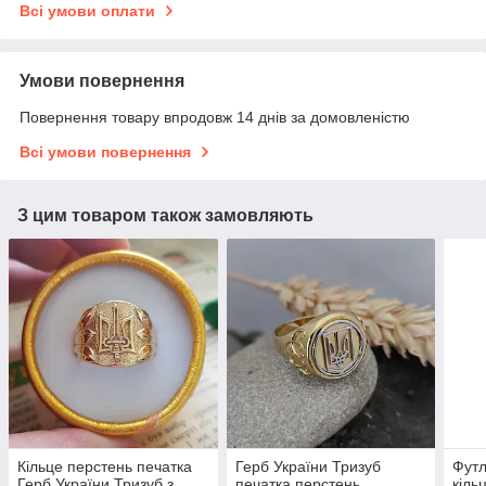
Всі умови оплати
Умови повернення
Повернення товару впродовж 14 днів за домовленістю
Всі умови повернення
З цим товаром також замовляють
Кільце перстень печатка
Герб України Тризуб
Футл
Герб України Тризуб з
печатка перстень
кіль