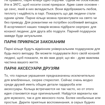
йти в ЗАГС, щоб носити схожі прикраси. Адже саме основне -
це сенс, який в них вкладається. Вони відображають любов,
теплоту і надійність в парі. Показують що дві людини стали
одним цілим. Парне кільце можна презентувати на свято чи
без приводу. Для романтики не потрібен особливий випадок.
В асортименті наших товарів можна підібрати сюрприз: для
коханої людини; для друга або подруги. Парний подарунок
завжди буде актуальним.
ПАРНІ ПРИКРАСИ ЗАКОХАНИМ
Парні кільця будуть відмінним універсальним подарунком для
будь-якого випадку. Ви можете подарувати його своїй коханій
людині, щоб показати, як він вам доріг, що він - дуже важлива
частина вашого життя.
ПАРНІ АКСЕСУАРИ ДРУЗЯМ
То, что парные украшения предназначены исключительно
для влюбленных, скорее стереотип. Сейчас очень модно
среди друзей иметь общие детали гардероба или
аксессуары. Кольца встречаются не так часто, но от этого
идея становится еще оригинальней. Найдутся варианты как
для мужского, так и для женского пола. Более необычные или
простые. Дарите приятные воспоминания, в серых буднях