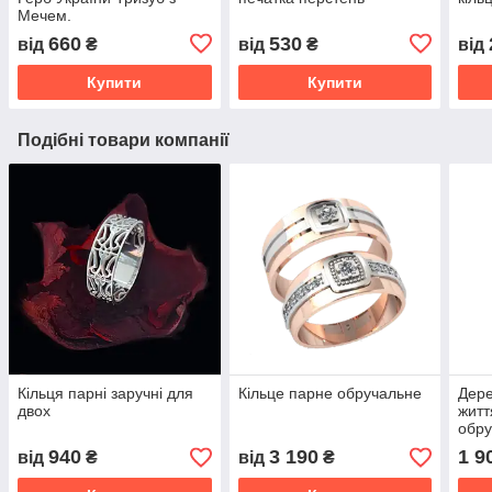
Мечем.
660
530
від
₴
від
₴
від
Купити
Купити
Подібні товари компанії
Кільця парні заручні для
Кільце парне обручальне
Дере
двох
житт
обру
940
3 190
1 9
від
₴
від
₴