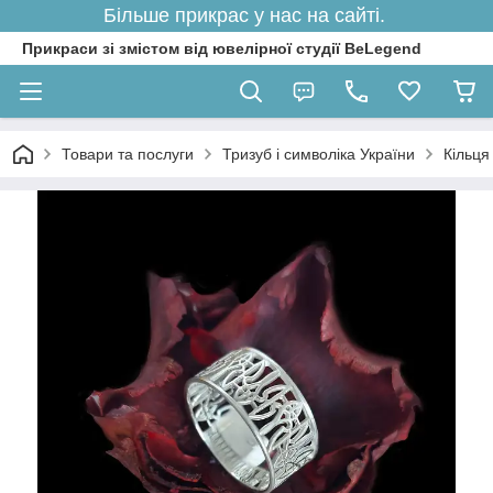
Більше прикрас у нас на сайті.
Прикраси зі змістом від ювелірної студії BeLegend
Товари та послуги
Тризуб і символіка України
Кільця