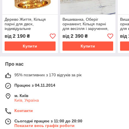
Дерево Життя, Кільця
Вишиванка, Оберіг
Виши
парні для двох,
орнамент, Кільця парні
орна
індивідуальне
для весілля і заручення,
для 
виготовлення.
кільця для двох
кіль
2 190
2 390
від
₴
від
₴
від
Купити
Купити
Про нас
95% позитивних з 170 відгуків за рік
Працює з 04.11.2014
м. Київ
Київ, Україна
Контакти
Сьогодні працює з 11:00 до 20:00
Показати весь графік роботи