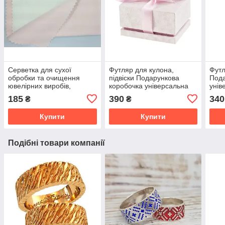
Серветка для сухої
Футляр для кулона,
Футл
обробки та очищення
підвіски Подарункова
Пода
ювелірних виробів,
коробочка універсальна
унів
двошарова, м'яка
Ніжність
185
390
340
₴
₴
Купити
Купити
Подібні товари компанії