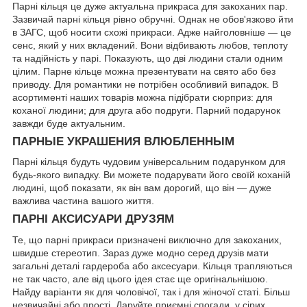
Парні кільця це дуже актуальна прикраса для закоханих пар.
Зазвичай парні кільця рівно обручні. Однак не обов'язково йти
в ЗАГС, щоб носити схожі прикраси. Адже найголовніше — це
сенс, який у них вкладений. Вони відбивають любов, теплоту
та надійність у парі. Показують, що дві людини стали одним
цілим. Парне кільце можна презентувати на свято або без
приводу. Для романтики не потрібен особливий випадок. В
асортименті наших товарів можна підібрати сюрприз: для
коханої людини; для друга або подруги. Парний подарунок
завжди буде актуальним.
ПАРНЫЕ УКРАШЕНИЯ ВЛЮБЛЕННЫМ
Парні кільця будуть чудовим універсальним подарунком для
будь-якого випадку. Ви можете подарувати його своїй коханій
людині, щоб показати, як він вам дорогий, що він — дуже
важлива частина вашого життя.
ПАРНІ АКСИСУАРИ ДРУЗЯМ
Те, що парні прикраси призначені виключно для закоханих,
швидше стереотип. Зараз дуже модно серед друзів мати
загальні деталі гардероба або аксесуари. Кільця трапляються
не так часто, але від цього ідея стає ще оригінальнішою.
Найду варіанти як для чоловічої, так і для жіночої статі. Більш
незвичайні або прості. Даруйте приємні спогади, у сірих