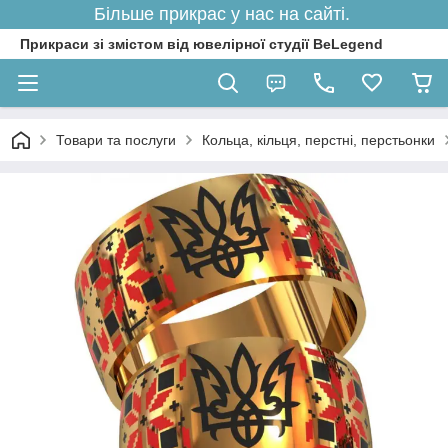
Більше прикрас у нас на сайті.
Прикраси зі змістом від ювелірної студії BeLegend
Товари та послуги
Кольца, кільця, перстні, перстьонки