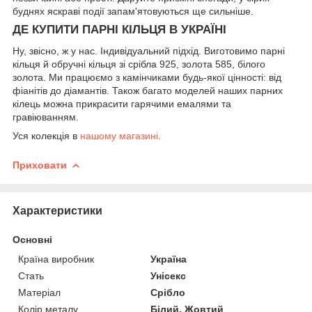
буднях яскраві події запам'ятовуються ще сильніше.
ДЕ КУПИТИ ПАРНІ КІЛЬЦЯ В УКРАЇНІ
Ну, звісно, ж у нас. Індивідуальний підхід. Виготовимо парні
кільця й обручні кільця зі срібла 925, золота 585, білого
золота. Ми працюємо з камінчиками будь-якої цінності: від
фіанітів до діамантів. Також багато моделей наших парних
кілець можна прикрасити гарячими емалями та
гравіюванням.
Уся колекція в
нашому магазині
.
Приховати
Характеристики
Основні
Країна виробник
Україна
Стать
Унісекс
Матеріал
Срібло
Колір металу
Білий, Жовтий