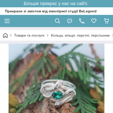
Більше прикрас у нас на сайті.
Прикраси зі змістом від ювелірної студії BeLegend
Товари та послуги
Кольца, кільця, перстні, перстьонки