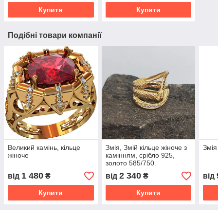
Купити
Купити
Подібні товари компанії
Великий камінь, кільце
Змія, Змій кільце жіноче з
Змія
жіноче
камінням, срібло 925,
золото 585/750.
1 480
2 340
від
₴
від
₴
від
Купити
Купити