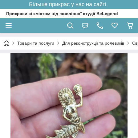
Більше прикрас у нас на сайті.
Прикраси зі змістом від ювелірної студії BeLegend
Товари та послуги
Для реконструкції та ролевиків
Єв