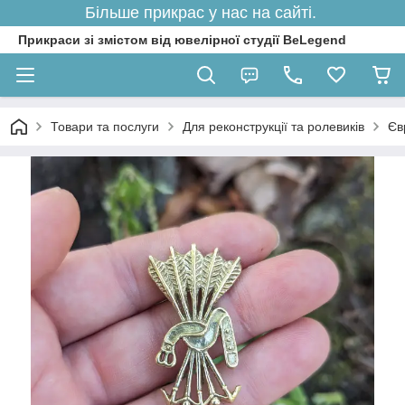
Більше прикрас у нас на сайті.
Прикраси зі змістом від ювелірної студії BeLegend
Товари та послуги
Для реконструкції та ролевиків
Єв