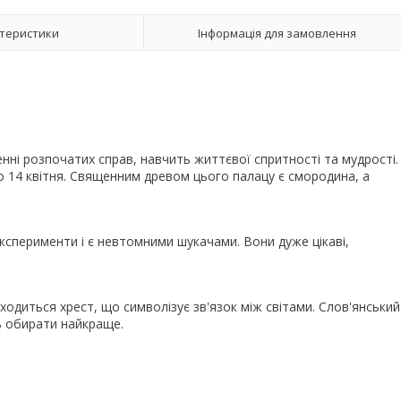
теристики
Інформація для замовлення
нні розпочатих справ, навчить життєвої спритності та мудрості.
до 14 квітня. Священним древом цього палацу є смородина, а
експерименти і є невтомними шукачами. Вони дуже цікаві,
находиться хрест, що символізує зв'язок між світами. Слов'янський
ь обирати найкраще.