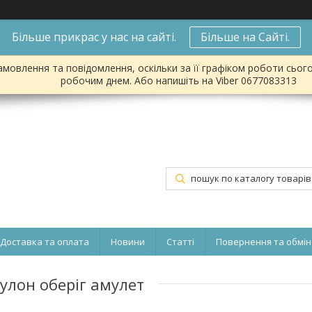
Більше прикрас у нас на сайті.
Більше на Сайті.
мовлення та повідомлення, оскільки за її графіком роботи сьог
робочим днем. Або напишіть на Viber 0677083313
Доставка та оплата
Новини
Статті
Повернення та обмін
улон оберіг амулет