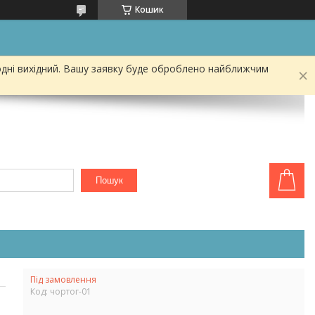
Кошик
одні вихідний. Вашу заявку буде оброблено найближчим
Пошук
Під замовлення
Код:
чортог-01