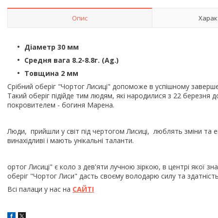
Опис
Харак
Діаметр 30 мм
Средня вага 8.2-8.8г. (Ag.)
Товщина 2 мм
Срібний оберіг "Чортог Лисиці" допоможе в успішному заверше
Такий оберіг підійде тим людям, які народилися з 22 березня 
покровителем - богиня Марена.
Люди, прийшли у світ під чертогом Лисиці, люблять зміни та 
винахідливі і мають унікальні таланти.
ортог Лисиці" є коло з дев'яти лучною зіркою, в центрі якої з
оберіг "Чортог Лиси" дасть своєму володарю силу та здатніст
Всі палаци у нас на
САЙТІ