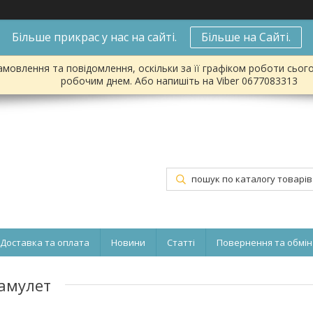
Більше прикрас у нас на сайті.
Більше на Сайті.
мовлення та повідомлення, оскільки за її графіком роботи сьог
робочим днем. Або напишіть на Viber 0677083313
Доставка та оплата
Новини
Статті
Повернення та обмін
 амулет