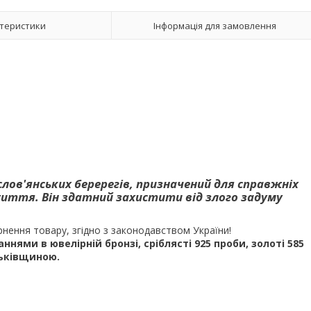
теристики
Інформація для замовлення
 слов'янських беререгів, призначений для справжніх
иття. Він здатний захистити від злого задуму
рнення товару, згідно з законодавством України!
ями в ювелірній бронзі, сріблясті 925 проби, золоті 585
тьківщиною.