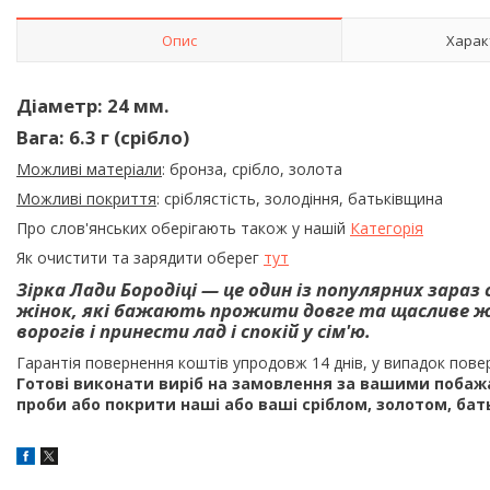
Опис
Харак
Діаметр: 24 мм.
Вага: 6.3 г (срібло)
Можливі матеріали
: бронза, срібло, золота
Можливі покриття
: сріблястість, золодіння, батьківщина
Про слов'янських оберігають також у нашій
Категорія
Як очистити та зарядити оберег
тут
Зірка Лади Бородіці — це один із популярних зараз
жінок, які бажають прожити довге та щасливе ж
ворогів і принести лад і спокій у сім'ю.
Гарантія повернення коштів упродовж 14 днів, у випадок пове
Готові виконати виріб на замовлення за вашими побажанн
проби або покрити наші або ваші сріблом, золотом, ба