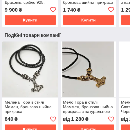
Драконів, срібло 925,
бронзова шийна прикраса
з на
шийна прикраса, амулет,
з натуральною шкірою.
9 900
1 740
1 2
₴
₴
талісман, підвіс
Купити
Купити
Подібні товари компанії
Мелена Тора в стилі
Мело Тора в стилі
Мело
Мамен, бронзова шийна
Маммен, бронзова шийна
Свят
прикраса
прикраса з натуральною
Черв
шкірою.
шийн
840
1 280
₴
від
₴
від
нату
Купити
Купити