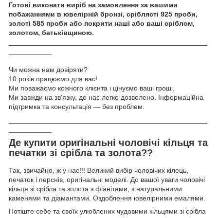
Готові виконати виріб на замовлення за вашими
побажаннями в ювелірній бронзі, сріблясті 925 проби,
золоті 585 проби або покрити наші або ваші сріблом,
золотом, батьківщиною.
___________________________________________________
___________
Чи можна нам довіряти?
10 років працюємо для вас!
Ми поважаємо кожного клієнта і цінуємо ваші гроші.
Ми завжди на зв'язку, до нас легко дозволено. Інформаційна
підтримка та консультація — без проблем.
___________________________________________________
___________
Де купити оригінальні чоловічі кільця та
печатки зі срібла та золота??
Так, звичайно, ж у нас!!! Великий вибір чоловічих кілець,
печаток і перснів, оригінальні моделі. До вашої уваги чоловічі
кільця зі срібла та золота з фіанітами, з натуральними
каменями та діамантами. Оздоблення ювелірними емалями.
Потіште себе та своїх улюблених чудовими кільцями зі срібла