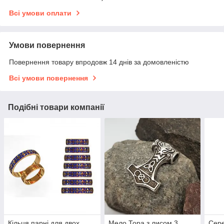
Всі умови оплати
Умови повернення
Повернення товару впродовж 14 днів за домовленістю
Всі умови повернення
Подібні товари компанії
Кільця парні для двох
Мело Тора з лисом 3
Сере