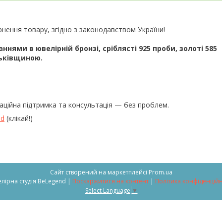
рнення товару, згідно з законодавством України!
ями в ювелірній бронзі, сріблясті 925 проби, золоті 585
тьківщиною.
аційна підтримка та консультація — без проблем.
nd
(клікай!)
Сайт створений на маркетплейсі
Prom.ua
Ювелірна студія BeLegend |
Поскаржитися на контент
|
Політика конфіденційн
Select Language
▼