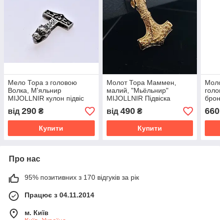
Мело Тора з головою
Молот Тора Маммен,
Моло
Волка, М'яльнир
малий, "Мьёльнир"
голо
MIJOLLNIR кулон підвіс
MIJOLLNIR Підвіска
брон
оберіг
Амулет
290
490
660
від
₴
від
₴
Купити
Купити
Про нас
95% позитивних з 170 відгуків за рік
Працює з 04.11.2014
м. Київ