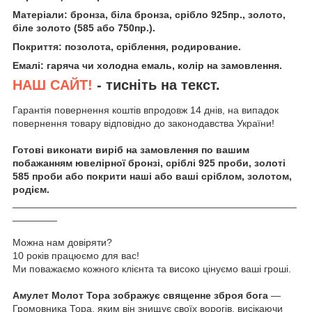
Матеріали: бронза, біла бронза, срібло 925пр., золото,
біле золото (585 або 750пр.).
Покриття: позолота, сріблення, родирование.
Емалі: гаряча чи холодна емаль, колір на замовлення.
НАШ САЙТ!
- тисніть на текст.
Гарантія повернення коштів впродовж 14 днів, на випадок
повернення товару відповідно до законодавства України!
Готові виконати виріб на замовлення по вашим
побажанням ювелірної бронзі, сріблі 925 проби, золоті
585 проби або покрити наші або ваші сріблом, золотом,
родієм.
___________________________________________________
________
Можна нам довіряти?
10 років працюємо для вас!
Ми поважаємо кожного клієнта та високо цінуємо ваші гроші.
Амулет Молот Тора зображує священне зброя бога
—
Громовника Тора, яким він знищує своїх ворогів, висікаючи