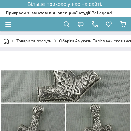
Більше прикрас у нас на сайті.
Прикраси зі змістом від ювелірної студії BeLegend
Товари та послуги
Оберіги Амулети Талісмани слов'янські