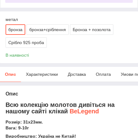
метал
бронза
бронза+сріблення
Бронза + позолота
Срібло 925 проба
В наявності
Опис
Характеристики
Доставка
Оплата
Умови п
Опис
Всю колекцію молотов дивіться на
нашому сайті клікай
BeLegend
Розмір: 31х23мм.
Вага: 9-10г
Виробництво: Україна не Китай!