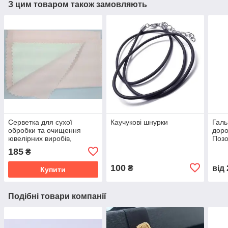
З цим товаром також замовляють
Серветка для сухої
Каучукові шнурки
Галь
обробки та очищення
доро
ювелірних виробів,
Позо
двошарова, м'яка
поср
185
₴
пове
ема
100
₴
від
Купити
Подібні товари компанії