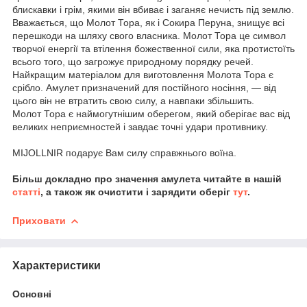
блискавки і грім, якими він вбиває і заганяє нечисть під землю.
Вважається, що Молот Тора, як і Сокира Перуна, знищує всі
перешкоди на шляху свого власника. Молот Тора це символ
творчої енергії та втілення божественної сили, яка протистоїть
всього того, що загрожує природному порядку речей.
Найкращим матеріалом для виготовлення Молота Тора є
срібло. Амулет призначений для постійного носіння, ― від
цього він не втратить свою силу, а навпаки збільшить.
Молот Тора є наймогутнішим оберегом, який оберігає вас від
великих неприємностей і завдає точні удари противнику.
MIJOLLNIR подарує Вам силу справжнього воїна.
Більш докладно про значення амулета читайте в нашій
статті
, а також як очистити і зарядити оберіг
тут
.
Приховати
Характеристики
Основні