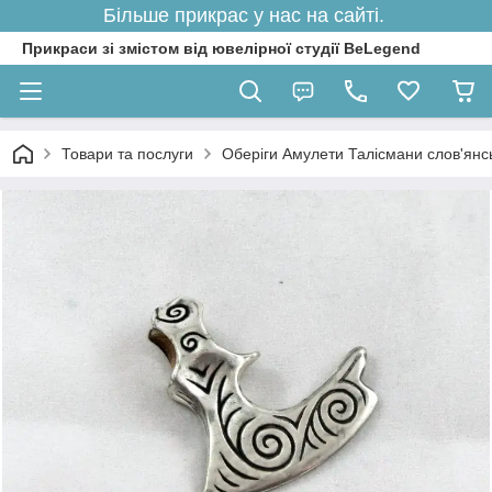
Більше прикрас у нас на сайті.
Прикраси зі змістом від ювелірної студії BeLegend
Товари та послуги
Оберіги Амулети Талісмани слов'янські