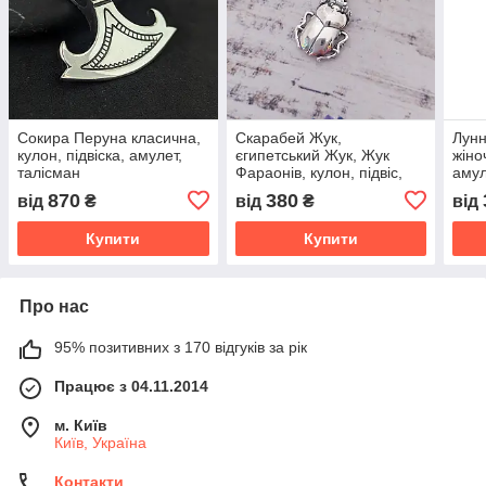
Сокира Перуна класична,
Скарабей Жук,
Лунн
кулон, підвіска, амулет,
єгипетський Жук, Жук
жіно
талісман
Фараонів, кулон, підвіс,
амул
амулет, талісман
870
380
від
₴
від
₴
від
Купити
Купити
Про нас
95% позитивних з 170 відгуків за рік
Працює з 04.11.2014
м. Київ
Київ, Україна
Контакти