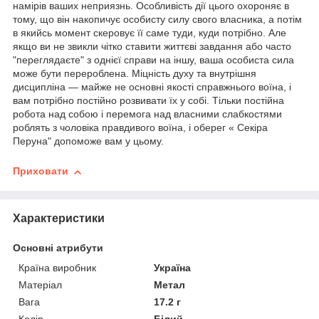
намірів ваших неприязнь. Особливість дії цього охороняє в
тому, що він накопичує особисту силу свого власника, а потім
в якийсь момент скеровує її саме туди, куди потрібно. Але
якщо ви не звикли чітко ставити життєві завдання або часто
"переглядаєте" з однієї справи на іншу, ваша особиста сила
може бути перероблена. Міцність духу та внутрішня
дисципліна — майже не основні якості справжнього воїна, і
вам потрібно постійно розвивати їх у собі. Тільки постійна
робота над собою і перемога над власними слабкостями
роблять з чоловіка правдивого воїна, і оберег « Секіра
Перуна" допоможе вам у цьому.
Приховати
Характеристики
Основні атрибути
Країна виробник
Україна
Матеріал
Метал
Вага
17.2 г
Колір
Білий