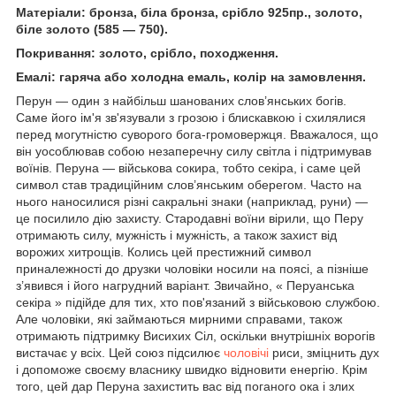
Матеріали: бронза, біла бронза, срібло 925пр., золото,
біле золото (585 — 750).
Покривання: золото, срібло, походження.
Емалі: гаряча або холодна емаль, колір на замовлення.
Перун — один з найбільш шанованих слов’янських богів.
Саме його ім'я зв'язували з грозою і блискавкою і схилялися
перед могутністю суворого бога-громовержця. Вважалося, що
він уособлював собою незаперечну силу світла і підтримував
воїнів. Перуна — військова сокира, тобто секіра, і саме цей
символ став традиційним слов’янським оберегом. Часто на
нього наносилися різні сакральні знаки (наприклад, руни) —
це посилило дію захисту. Стародавні воїни вірили, що Перу
отримають силу, мужність і мужність, а також захист від
ворожих хитрощів. Колись цей престижний символ
приналежності до друзки чоловіки носили на поясі, а пізніше
з’явився і його нагрудний варіант. Звичайно, « Перуанська
секіра » підійде для тих, хто пов'язаний з військовою службою.
Але чоловіки, які займаються мирними справами, також
отримають підтримку Висихих Сіл, оскільки внутрішніх ворогів
вистачає у всіх. Цей союз підсилює
чоловічі
риси, зміцнить дух
і допоможе своєму власнику швидко відновити енергію. Крім
того, цей дар Перуна захистить вас від поганого ока і злих