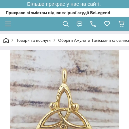
Більше прикрас у нас на сайті.
Прикраси зі змістом від ювелірної студії BeLegend
Товари та послуги
Оберіги Амулети Талісмани слов'янські