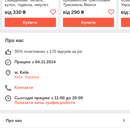
кулон, підвіска, амулет,
Трисекель Вікінги
Укра
талісман
куло
330
290
від
₴
від
₴
від
Купити
Купити
Про нас
95% позитивних з 170 відгуків за рік
Працює з 04.11.2014
м. Київ
Київ, Україна
Контакти
Сьогодні працює з 11:00 до 20:00
Показати весь графік роботи
Про нас