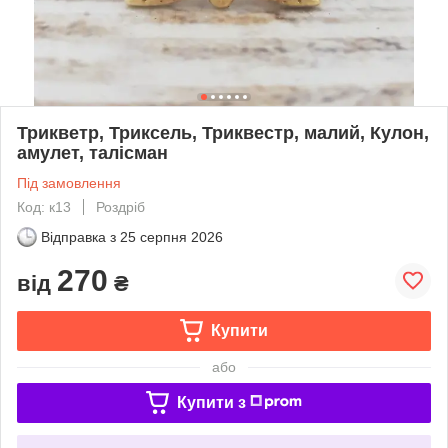
Трикветр, Триксель, Триквестр, малий, Кулон,
амулет, талісман
Під замовлення
Код: к13
Роздріб
Відправка з
25 серпня 2026
270
від
₴
Купити
або
Купити з