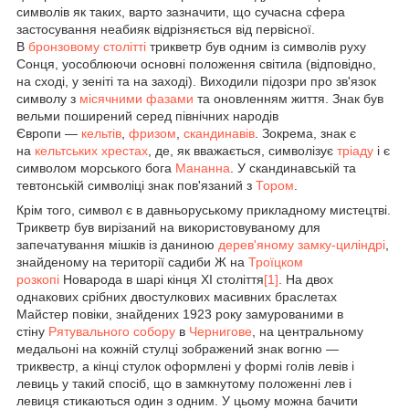
символів як таких, варто зазначити, що сучасна сфера
застосування неабияк відрізняється від первісної.
В
бронзовому столітті
трикветр був одним із символів руху
Сонця, уособлюючи основні положення світила (відповідно,
на сході, у зеніті та на заході). Виходили підозри про зв'язок
символу з
місячними фазами
та оновленням життя. Знак був
вельми поширений серед північних народів
Європи —
кельтів
,
фризом
,
скандинавів
. Зокрема, знак є
на
кельтських хрестах
, де, як вважається, символізує
тріаду
і є
символом морського бога
Мананна
. У скандинавській та
тевтонській символіці знак пов'язаний з
Тором
.
Крім того, символ є в давньоруському прикладному мистецтві.
Трикветр був вирізаний на використовуваному для
запечатування мішків із даниною
дерев'яному замку-циліндрі
,
знайденому на території садиби Ж на
Троїцком
розкопі
Новарода в шарі кінця XI століття
[1]
. На двох
однакових срібних двостулкових масивних браслетах
Майстер повіки, знайдених 1923 року замурованими в
стіну
Рятувального собору
в
Чернигове
, на центральному
медальоні на кожній стулці зображений знак вогню —
триквестр, а кінці стулок оформлені у формі голів левів і
левиць у такий спосіб, що в замкнутому положенні лев і
левиця стикаються один з одним. У цьому можна бачити