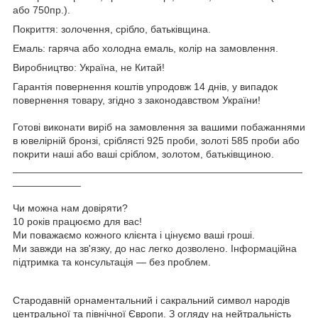
або 750пр.).
Покриття: золочення, срібло, батьківщина.
Емаль: гаряча або холодна емаль, колір на замовлення.
Виробництво: Україна, не Китай!
Гарантія повернення коштів упродовж 14 днів, у випадок
повернення товару, згідно з законодавством України!
Готові виконати виріб на замовлення за вашими побажаннями
в ювелірній бронзі, сріблясті 925 проби, золоті 585 проби або
покрити наші або ваші сріблом, золотом, батьківщиною.
___________________________________________________
____________
Чи можна нам довіряти?
10 років працюємо для вас!
Ми поважаємо кожного клієнта і цінуємо ваші гроші.
Ми завжди на зв'язку, до нас легко дозволено. Інформаційна
підтримка та консультація — без проблем.
Стародавній орнаментальний і сакральний символ народів
центральної та північної Європи. З огляду на нейтральність