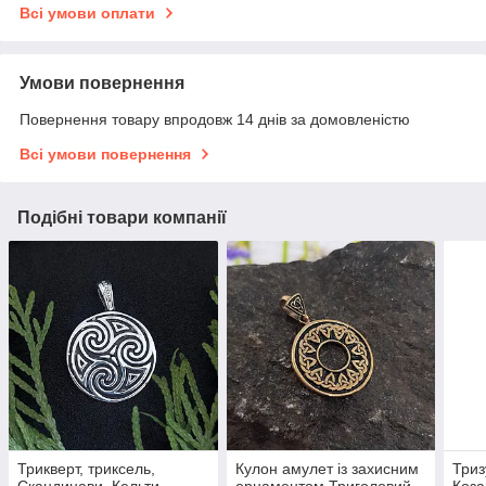
Всі умови оплати
Умови повернення
Повернення товару впродовж 14 днів за домовленістю
Всі умови повернення
Подібні товари компанії
Трикверт, триксель,
Кулон амулет із захисним
Триз
Скандинави, Кельти,
орнаментом Триголовий
Коза