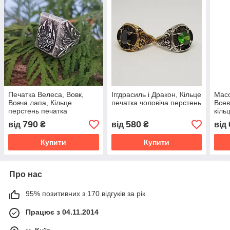
Печатка Велеса, Вовк,
Іггдрасиль і Дракон, Кільце
Масо
Вовча лапа, Кільце
печатка чоловіча перстень
Всев
перстень печатка
кіль
790
580
від
₴
від
₴
від
Купити
Купити
Про нас
95% позитивних з 170 відгуків за рік
Працює з 04.11.2014