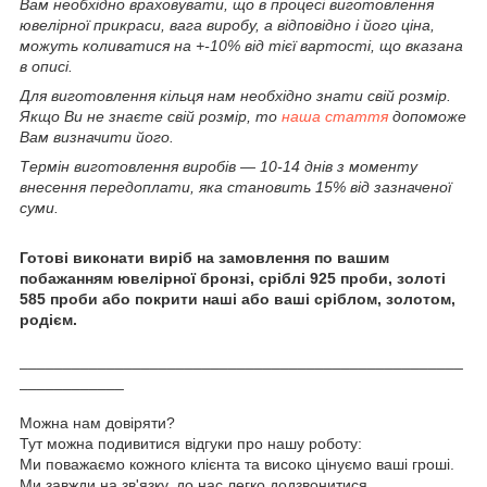
Вам необхідно враховувати, що в процесі виготовлення
ювелірної прикраси, вага виробу, а відповідно і його ціна,
можуть коливатися на +-10% від тієї вартості, що вказана
в описі.
Для виготовлення кільця нам необхідно знати свій розмір.
Якщо Ви не знаєте свій розмір, то
наша стаття
допоможе
Вам визначити його.
Термін виготовлення виробів ― 10-14 днів з моменту
внесення передоплати, яка становить 15% від зазначеної
суми.
Готові виконати виріб на замовлення по вашим
побажанням ювелірної бронзі, сріблі 925 проби, золоті
585 проби або покрити наші або ваші сріблом, золотом,
родієм.
___________________________________________________
____________
Можна нам довіряти?
Тут можна подивитися відгуки про нашу роботу:
Ми поважаємо кожного клієнта та високо цінуємо ваші гроші.
Ми завжди на зв'язку, до нас легко додзвонитися.