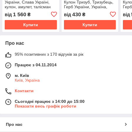
України, Слава Україні,
Кулон Тризуб, Тризубець,
Куло
кулон, амулет, талісман
Герб України, Україна,
Герб
кулон, підвіска, амулет,
куло
1 560
430
від
₴
від
₴
від
талісман
талі
Купити
Купити
Про нас
95% позитивних з 170 відгуків за рік
Працює з 04.11.2014
м. Київ
Київ, Україна
Контакти
Сьогодні працює з 14:00 до 15:00
Показати весь графік роботи
Про нас