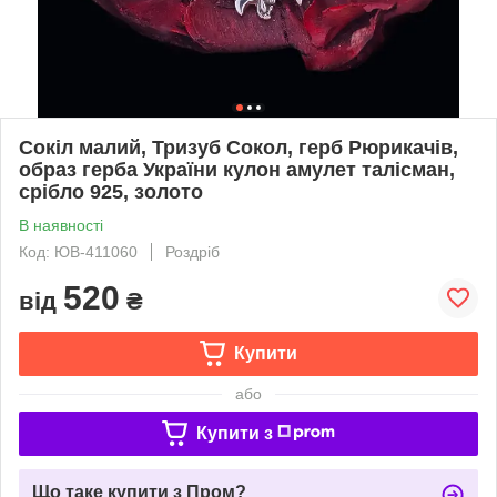
Сокіл малий, Тризуб Сокол, герб Рюрикачів,
образ герба України кулон амулет талісман,
срібло 925, золото
В наявності
Код: ЮВ-411060
Роздріб
520
від
₴
Купити
або
Купити з
Що таке купити з Пром?