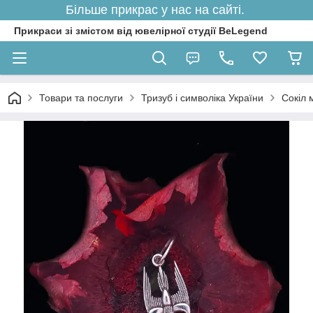
Більше прикрас у нас на сайті.
Прикраси зі змістом від ювелірної студії BeLegend
Товари та послуги
Тризуб і символіка України
Сокіл 