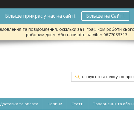
Більше прикрас у нас на сайті.
Більше на Сайті.
мовлення та повідомлення, оскільки за її графіком роботи сьог
робочим днем. Або напишіть на Viber 0677083313
Доставка та оплата
Новини
Статті
Повернення та обмін