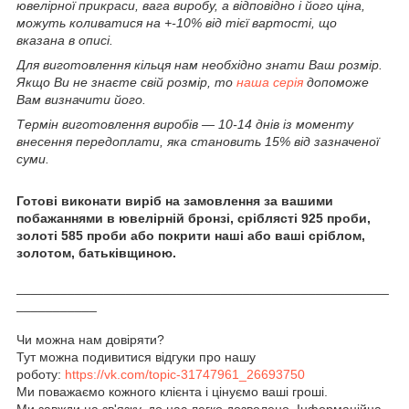
ювелірної прикраси, вага виробу, а відповідно і його ціна,
можуть коливатися на +-10% від тієї вартості, що
вказана в описі.
Для виготовлення кільця нам необхідно знати Ваш розмір.
Якщо Ви не знаєте свій розмір, то
наша серія
допоможе
Вам визначити його.
Термін виготовлення виробів ― 10-14 днів із моменту
внесення передоплати, яка становить 15% від зазначеної
суми.
Готові виконати виріб на замовлення за вашими
побажаннями в ювелірній бронзі, сріблясті 925 проби,
золоті 585 проби або покрити наші або ваші сріблом,
золотом, батьківщиною.
___________________________________________________
___________
Чи можна нам довіряти?
Тут можна подивитися відгуки про нашу
роботу:
https://vk.com/topic-31747961_26693750
Ми поважаємо кожного клієнта і цінуємо ваші гроші.
Ми завжди на зв'язку, до нас легко дозволено. Інформаційна