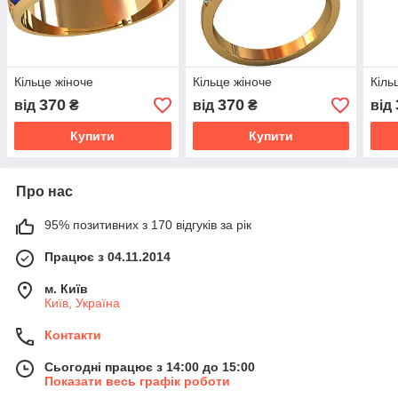
Кільце жіноче
Кільце жіноче
Кіль
370
370
від
₴
від
₴
від
Купити
Купити
Про нас
95% позитивних з 170 відгуків за рік
Працює з 04.11.2014
м. Київ
Київ, Україна
Контакти
Сьогодні працює з 14:00 до 15:00
Показати весь графік роботи