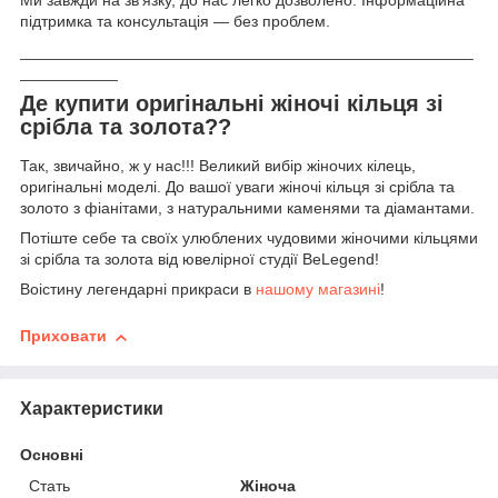
підтримка та консультація — без проблем.
___________________________________________________
___________
Де купити оригінальні жіночі кільця зі
срібла та золота??
Так, звичайно, ж у нас!!! Великий вибір жіночих кілець,
оригінальні моделі. До вашої уваги жіночі кільця зі срібла та
золото з фіанітами, з натуральними каменями та діамантами.
Потіште себе та своїх улюблених чудовими жіночими кільцями
зі срібла та золота від ювелірної студії BeLegend!
Воістину легендарні прикраси в
нашому магазині
!
Приховати
Характеристики
Основні
Стать
Жіноча