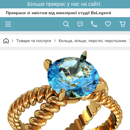
Більше прикрас у нас на сайті.
Прикраси зі змістом від ювелірної студії BeLegend
Товари та послуги
Кольца, кільця, перстні, перстьонки