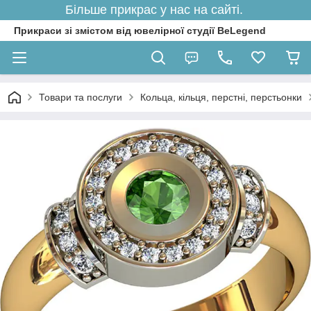
Більше прикрас у нас на сайті.
Прикраси зі змістом від ювелірної студії BeLegend
Товари та послуги
Кольца, кільця, перстні, перстьонки