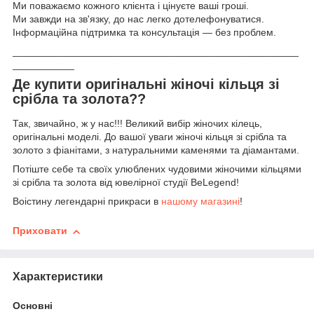
Ми поважаємо кожного клієнта і цінуєте ваші гроші.
Ми завжди на зв'язку, до нас легко дотелефонуватися.
Інформаційна підтримка та консультація — без проблем.
___________________________________________________
___________
Де купити оригінальні жіночі кільця зі
срібла та золота??
Так, звичайно, ж у нас!!! Великий вибір жіночих кілець,
оригінальні моделі. До вашої уваги жіночі кільця зі срібла та
золото з фіанітами, з натуральними каменями та діамантами.
Потіште себе та своїх улюблених чудовими жіночими кільцями
зі срібла та золота від ювелірної студії BeLegend!
Воістину легендарні прикраси в
нашому магазині
!
Приховати
Характеристики
Основні