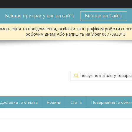
Більше прикрас у нас на сайті.
Більше на Сайті.
мовлення та повідомлення, оскільки за її графіком роботи сьог
робочим днем. Або напишіть на Viber 0677083313
Доставка та оплата
Новини
Статті
Повернення та обмін