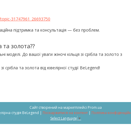
m/topic-31747961_26693750
аційна підтримка та консультація — без проблем.
а та золота??
ьні моделі. До вашої уваги жіночі кільця зі срібла та золото з
і срібла та золота від ювелірної студії BeLegend!
Сайт створений на маркетплейсі
Prom.ua
Ювелірна студія BeLegend |
Поскаржитися на контент
|
Політика конфіденційн
Select Language
▼