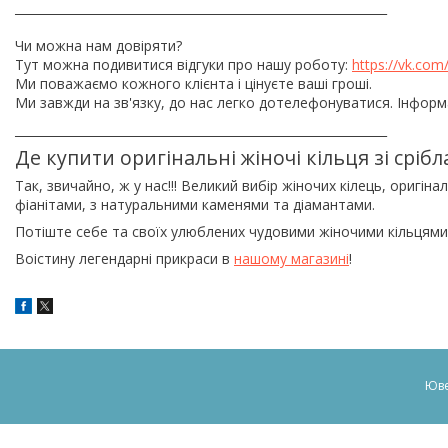
______________________________________________________________
Чи можна нам довіряти?
Тут можна подивитися відгуки про нашу роботу:
https://vk.co
Ми поважаємо кожного клієнта і цінуєте ваші гроші.
Ми завжди на зв'язку, до нас легко дотелефонуватися. Інформ
______________________________________________________________
Де купити оригінальні жіночі кільця зі срібл
Так, звичайно, ж у нас!!! Великий вибір жіночих кілець, оригінал
фіанітами, з натуральними каменями та діамантами.
Потіште себе та своїх улюблених чудовими жіночими кільцями з
Воістину легендарні прикраси в
нашому магазині
!