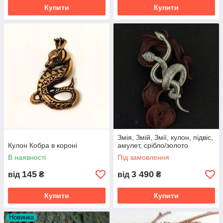
Купити
Купити
Змія, Змій, Змії, кулон, підвіс,
Кулон Кобра в короні
амулет, срібло/золото
В наявності
Під замовлення
145
3 490
від
₴
від
₴
Купити
Купити
Новинка