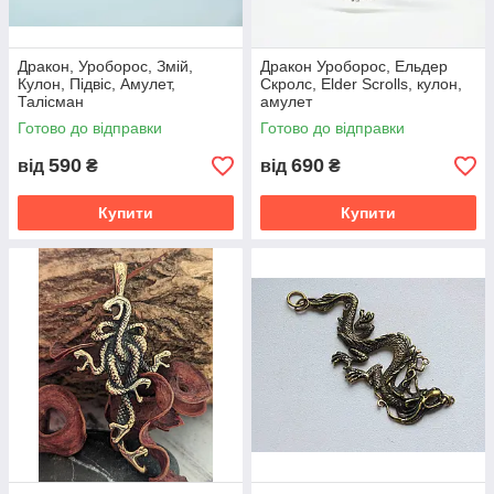
Дракон, Уроборос, Змій,
Дракон Уроборос, Ельдер
Кулон, Підвіс, Амулет,
Скролс, Elder Scrolls, кулон,
Талісман
амулет
Готово до відправки
Готово до відправки
590
690
від
₴
від
₴
Купити
Купити