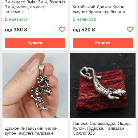
Змієхрест, Змія, Змій, Вузол із
Змій, кулон, амулет,
Китайський Дракон Кулон,
талісман.
амулет бронза+сріблення
В наявності
В наявності
380
520
від
₴
від
₴
Купити
Купити
Ящірка, Саламандра, Ящер,
Дракон Китайський малий,
Кулон, Підвіска, Талісман
кулон, амулет, талісман
Срібло 925