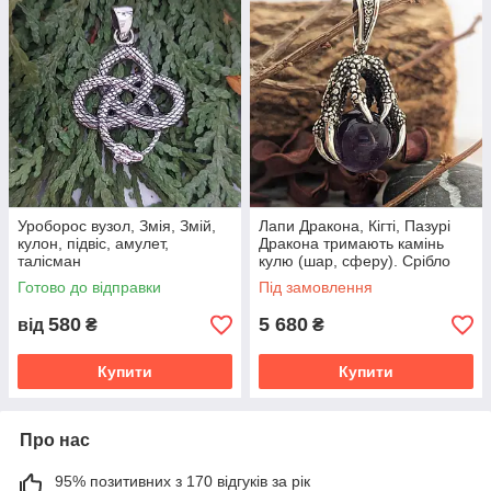
Уроборос вузол, Змія, Змій,
Лапи Дракона, Кігті, Пазурі
кулон, підвіс, амулет,
Дракона тримають камінь
талісман
кулю (шар, сферу). Срібло
925 пр.
Готово до відправки
Під замовлення
580
5 680
від
₴
₴
Купити
Купити
Про нас
95% позитивних з 170 відгуків за рік