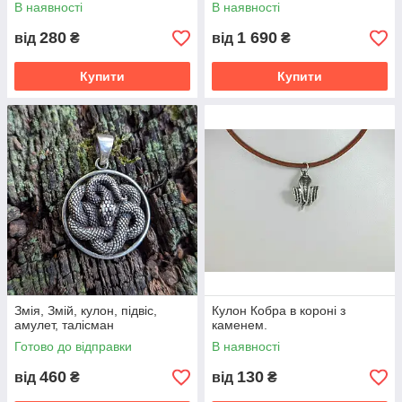
В наявності
В наявності
280
1 690
від
₴
від
₴
Купити
Купити
Змія, Змій, кулон, підвіс,
Кулон Кобра в короні з
амулет, талісман
каменем.
Готово до відправки
В наявності
460
130
від
₴
від
₴